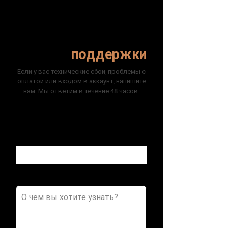
Служба
поддержки
Если у вас технические сбои, проблемы с
оплатой или входом в аккаунт, напишите
нам. Мы ответим в течение
48
часов.
Имя
Ваш электронный адрес
Опишите ваш вопрос